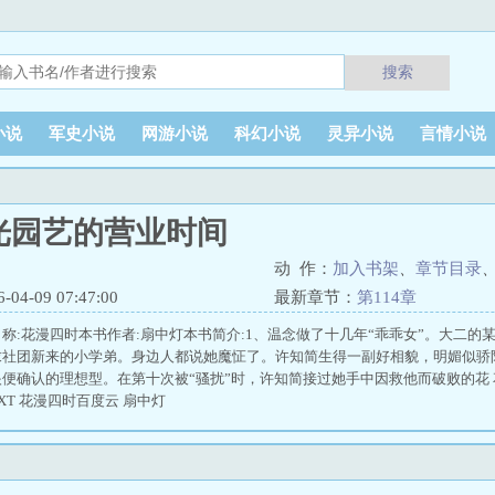
搜索
小说
军史小说
网游小说
科幻小说
灵异小说
言情小说
光园艺的营业时间
动 作：
加入书架
、
章节目录
4-09 07:47:00
最新章节：
第114章
称:花漫四时本书作者:扇中灯本书简介:1、温念做了十几年“乖乖女”。大二
求社团新来的小学弟。身边人都说她魔怔了。许知简生得一副好相貌，明媚似骄
便确认的理想型。在第十次被“骚扰”时，许知简接过她手中因救他而破败的花 
XT 花漫四时百度云 扇中灯