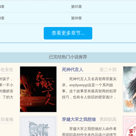
4章
第95章
8章
第99章
查看更多章节...
已完结热门小说推荐
安在安在
死神代言人
若二十四
的孩子，
死神代言人又名高智商罪案实
果一不小
录。ampltpampgt这是一个系列故
的撒娇卖
事。这个故事里有最高智商的犯罪
）了的大
技巧，也有令人惊叹的密室诡计，
通知，此
更有令人意想不到的大逆转。
ampltpampgt你...
归雀挽
穿越大宋之我想做
黑田职高
好人
穿越大宋之我想做好人由作者
黑田职高创作全本作品该小说情节