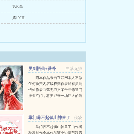
第96章
第100章
灵剑悟仙+番外
曲落无痕
附本作品来自互联网本人不做
任何负责内容版权归作者所有灵剑
悟仙作者曲落无痕文案千年修道门
派天玄门，将要迎来一场巨大的浩
劫。星辰异变，炼化成魔。天下苍
生陷入水深火热当中，谁能来解救
这场残忍无情的毁灭？青灵天玄门
掌门养不起镇山神兽了
秋凌
第四代弟子...
掌门养不起镇山神兽了由作者
秋凌创作全本作品该小说情节跌宕