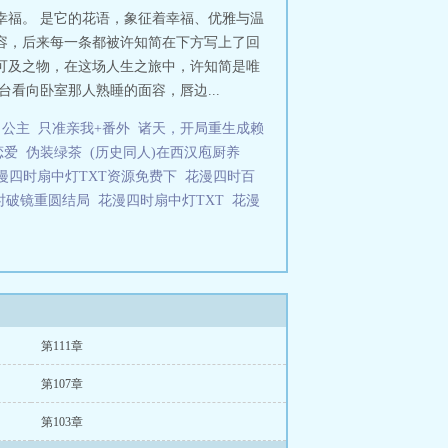
幸福。 是它的花语，象征着幸福、优雅与温
容，后来每一条都被许知简在下方写上了回
可及之物，在这场人生之旅中，许知简是唯
看向卧室那人熟睡的面容，唇边...
男公主
只准亲我+番外
诸天，开局重生成赖
恋爱
伪装绿茶
(历史同人)在西汉庖厨养
漫四时扇中灯TXT资源免费下
花漫四时百
时破镜重圆结局
花漫四时扇中灯TXT
花漫
第111章
第107章
第103章