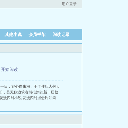
用户登录
其他小说
会员书架
阅读记录
、
开始阅读
的某一日，她心血来潮，干了件胆大包天
阳，是无数追求者所推崇的新一届校
花漫四时小说 花漫四时温念许知简