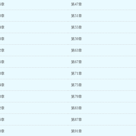
6章
第47章
0章
第51章
4章
第55章
8章
第59章
2章
第63章
6章
第67章
0章
第71章
4章
第75章
8章
第79章
2章
第83章
6章
第87章
0章
第91章