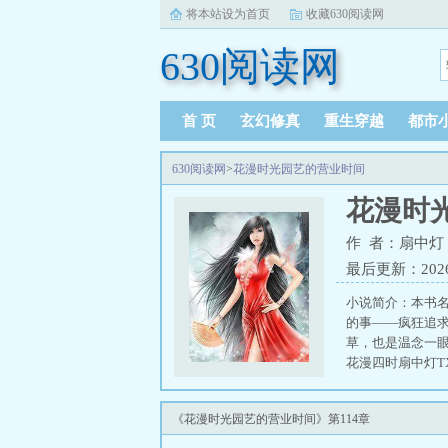
将本站设为首页
收藏630阅读网
630阅读网
首 页
玄幻修真
重生穿越
都市
630阅读网
>
花漫时光园艺的营业时间
花漫时
作 者：扇中灯
最后更新：2026-0
小说简介：本书名
的事——疯狂追
草，也是温念一眼
花漫四时扇中灯T
《花漫时光园艺的营业时间》第114章