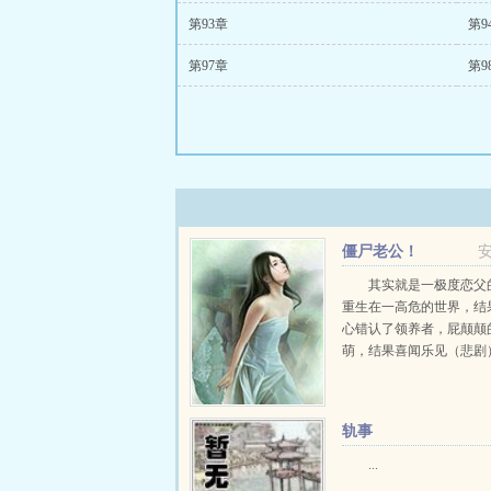
第93章
第9
第97章
第9
僵尸老公！
其实就是一极度恋父
重生在一高危的世界，结
心错认了领养者，屁颠颠
萌，结果喜闻乐见（悲剧
喜剧。欢快小萌文接阿编
文与77日完结倒V...
轨事
...