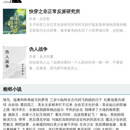
快穿之非正常反派研究所
作者：步笙歌
关于快穿之非正常反派研究所无时无刻不散发着单身狗清香的顾
言影因为太过碍事，被亲爹亲妈丢到了小世界做任务，还把她...
伪人战争
作者：血月狂魔
你知道伪人么？如果你看到一个人跟你长得一模一样，不要犹
豫，赶紧逃，因为那可能是伪人。...
相邻小说
雏鸟、猛禽和终将破灭的梦境
三岁小纨绔在古代鸡飞狗跳的日子
红帐低垂共缠
绵
合欢劫
重回高三，美女太多根本忙不过来
合欢宗天生炉鼎：美女如云的双修
之路
海洋求生：全服就我拥有物品提示
平民的反击
我继承了大佬的御兽图
鉴
摄政王，你家小王妃又闯祸了
重生2008，这波我要起飞！
修仙：系统助我
推演万法
弹琴，然后遇见学姐
与疯狂加班的职业女性的同居生活
魔法少女的恶
堕败北
网吧故事，从偷窥到纯白美少女被干开始
生肖少女
崽崽携娘改嫁，靠着
众爹躺赢了
九寰纪元
DNF：平行世界的罗特斯 奥菲利亚（GBL大祭司）篇