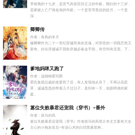
李相夷的十七岁，是意气风发匡扶正义的年龄。顾衍的十三岁，
是家破人亡尸身血海的年龄。一个是苍穹悬挂的皎月，一个是
深...
卿卿传
作者：有风的冬天
穆卿卿作为二十一世纪穿越而来的灵魂，对异世的一切既茫然又
新奇。好在穿越诚不我欺穿越必备金手指，有空间有灵宠。下...
爹地妈咪又跑了
作者：温栩栩霍司爵
霍氏集团总裁的老婆死了后，有人发现他从良了，不再沾花惹
草，诚诚恳恳的带着儿子过日子。直到有一天，他新聘请的家
庭...
篡位失败暴君还宠我（穿书）+番外
作者：抓马的风
篡位失败暴君还宠我（穿书）作者抓马的风简介本文文案有大女
主心的小炮灰皇后×有读心术的白切黑暴君林...