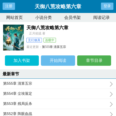
天御八荒攻略第六章
注册
登录
网站首页
小说分类
会员书架
阅读记录
天御八荒攻略第六章
正月拾旈 著
玄幻修真
连载中
最近更新：
第555章 清算五宗
更新时间：
2026-06-21 04:33:32
加入书架
开始阅读
章节目录
最新章节
第555章 清算五宗
第554章 尘埃落定
第553章 残局反杀
第552章 阵眼血战