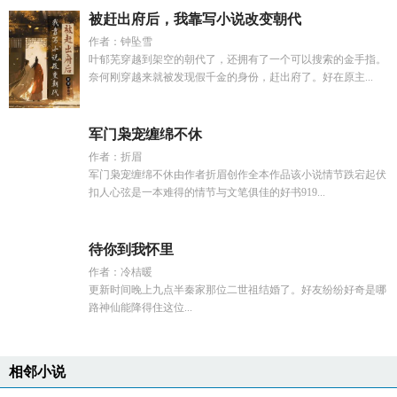
被赶出府后，我靠写小说改变朝代
作者：钟坠雪
叶郁芜穿越到架空的朝代了，还拥有了一个可以搜索的金手指。
奈何刚穿越来就被发现假千金的身份，赶出府了。好在原主...
军门枭宠缠绵不休
作者：折眉
军门枭宠缠绵不休由作者折眉创作全本作品该小说情节跌宕起伏
扣人心弦是一本难得的情节与文笔俱佳的好书919...
待你到我怀里
作者：冷桔暖
更新时间晚上九点半秦家那位二世祖结婚了。好友纷纷好奇是哪
路神仙能降得住这位...
相邻小说