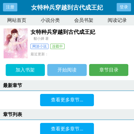
女特种兵穿越到古代成王妃
注册
登录
网站首页
小说分类
会员书架
阅读记录
女特种兵穿越到古代成王妃
貂小婵 著
网游小说
连载中
最近更新：
更新时间：
2026-04-10 01:13:33
加入书架
开始阅读
章节目录
最新章节
查看更多章节...
章节列表
查看更多章节...