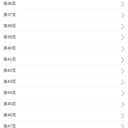
第36页
第37页
第38页
第39页
第40页
第41页
第42页
第43页
第44页
第45页
第46页
第47页