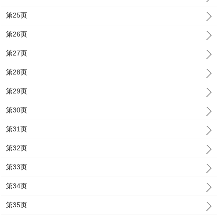
第25页
第26页
第27页
第28页
第29页
第30页
第31页
第32页
第33页
第34页
第35页