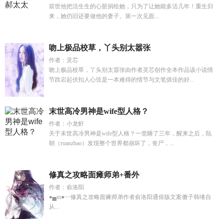
前世他把活生生的心脏捐给她，只为了让她能多活几年！重生归
来，她仍旧还要做他的妻子。第一次见面...
吻上极品校草，丫头别太嚣张
作者：灵芯
吻上极品校草，丫头别太嚣张由作者灵芯创作全本作品该小说情
节跌宕起伏扣人心弦是一本难得的情节与文笔俱佳的好...
末世高冷男神是wife型人格？
作者：小龙虾
关于末世高冷男神是wife型人格？一觉睡了三年，醒来之后，阮
朝（ruanzhao）发现整个世界都崩坏了，丧尸，...
修真之攻略面瘫师弟+番外
作者：俞洛阳
●▄m●︺修真之攻略面瘫师弟作者俞洛阳通俗版文案傻子韩绻自
从...