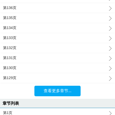
第136页
第135页
第134页
第133页
第132页
第131页
第130页
第129页
查看更多章节...
章节列表
第1页