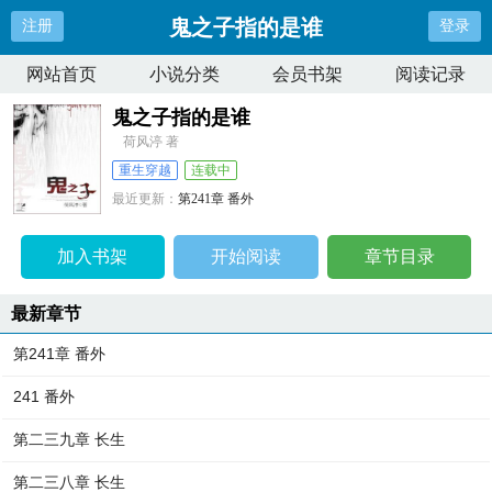
鬼之子指的是谁
注册
登录
网站首页
小说分类
会员书架
阅读记录
鬼之子指的是谁
荷风渟 著
重生穿越
连载中
最近更新：
第241章 番外
更新时间：
2026-04-08 22:04:47
加入书架
开始阅读
章节目录
最新章节
第241章 番外
241 番外
第二三九章 长生
第二三八章 长生