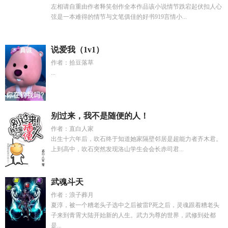
左相请自重由作者释笑创作全本作品该小说情节跌宕起伏扣人心
弦是一本难得的情节与文笔俱佳的好书919言情小...
说爱我（1v1）
作者：拾豆落草
...
别过来，我不是随便的人！
作者：直白人家
出生十六年后，吹石终于知道她家隔壁邻居是超能力者齐木君。
上到高中，吹石突然发现洛山学生会会长赤司君...
武魂斗天
作者：浪子葬月
夏淳，被一个糟老头子选中之后被雷P死之后，灵魂跟着糟老头
子来到青霄大陆开始新的人生。武力为尊的世界，武修到处都
是...