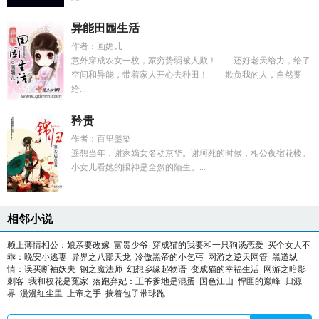
异能田园生活
作者：画媚儿
意外穿成农女一枚，家穷势弱被人欺！ 还好老天给力，给了
空间和异能，带着家人开心去种田！ 欺负我的人，自然要
给...
矜贵
作者：百里墨染
遥想当年，谢家嫡女名动京华。谢珂死的时候，相公夜宿花楼。
小女儿看她的眼神是全然的陌生。...
相邻小说
赖上薄情相公：娘亲要改嫁
富贵少爷
穿成猫的我要和一只狗谈恋爱
买个女人不
乖：晚安小逃妻
异界之八部天龙
冷傲黑帝的小乞丐
网游之逆天网管
黑道纵
情：误买断袖妖夫
钢之魔法师
幻想乡缘起物语
变成猫的幸福生活
网游之暗影
刺客
我和校花是冤家
落跑弃妃：王爷爹地是混蛋
国色江山
悍匪的巅峰
归源
界
漫漫红尘里
上帝之手
揣着包子带球跑