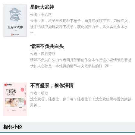
星际大武神
作者：十八路
未来世界，核子被发现种下核子，肉身可横渡宇宙，刀枪不入，
徒手拆机甲如玩耍种下核子，演化属性力量，风火雷电金木水
土...
情深不负共白头
作者：四月芳菲
情深不负共白头由作者四月芳菲创作全本作品该小说情节跌宕起
伏扣人心弦是一本难得的情节与文笔俱佳的好书91...
不言盛景，叙你深情
作者：明歌
沈念欢唔，陆湛北，你干嘛？陆湛北干！沈念欢腹黑毒舌的禁欲
男神...
相邻小说