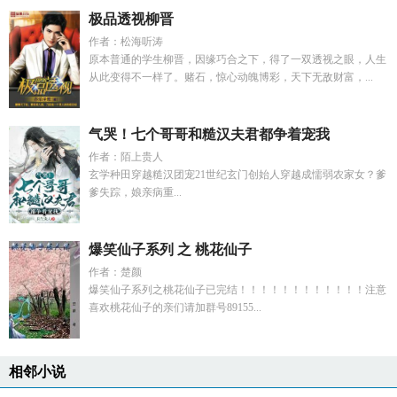
极品透视柳晋
作者：松海听涛
原本普通的学生柳晋，因缘巧合之下，得了一双透视之眼，人生
从此变得不一样了。赌石，惊心动魄博彩，天下无敌财富，...
气哭！七个哥哥和糙汉夫君都争着宠我
作者：陌上贵人
玄学种田穿越糙汉团宠21世纪玄门创始人穿越成懦弱农家女？爹
爹失踪，娘亲病重...
爆笑仙子系列 之 桃花仙子
作者：楚颜
爆笑仙子系列之桃花仙子已完结！！！！！！！！！！！！注意
喜欢桃花仙子的亲们请加群号89155...
相邻小说