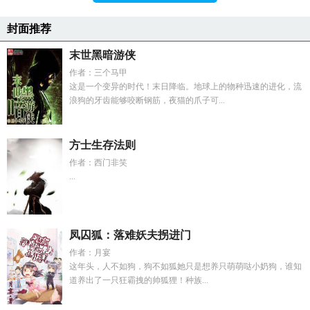
封面推荐
末世黑暗游侠
作者：三个马甲
这是一个变异的时代！末日降临。地球上的物种迅速的进化，流
浪狗的牙齿能够咬断钢筋，夜猫的爪子可...
方士生存法则
作者：西门非笑
...
凤囚狐：落难妖夫拐进门
作者：月宴
这年头，人不如狗，狗不如狐她只是想养只萌萌哒小奶狗，谁知
道养出了一只狂霸拽的帅狐狸！种族...