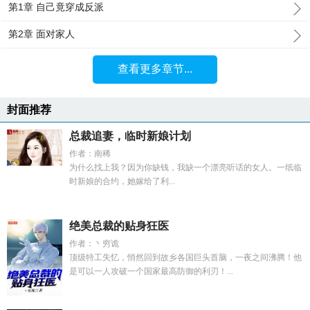
第1章 自己竟穿成反派
第2章 面对家人
查看更多章节...
封面推荐
总裁追妻，临时新娘计划
作者：南稀
为什么找上我？因为你缺钱，我缺一个漂亮听话的女人。一纸临
时新娘的合约，她嫁给了利...
绝美总裁的贴身狂医
作者：丶穷诡
顶级特工失忆，悄然回到故乡各国巨头首脑，一夜之间沸腾！他
是可以一人攻破一个国家最高防御的利刃！...