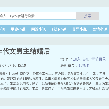
搜索
小说
军史小说
网游小说
科幻小说
灵异小说
言情小说
年代文男主结婚后
动 作：
加入书架
、
章节目录
7-07 16:45:19
最新章节：
13热血
请假～】996社畜谢葵，昏死在工位上。再睁眼，竟然穿到七八年，无父无母
姨妈。姨妈对她的到来欣喜若狂。原来相貌和她极其相似的表姐跟人私奔去了香
葵应了。她之所以同意，除了不忍拒绝姨妈塞给她的八百块劳务费外，更因为她
这头顶冒绿的准表姐夫。书里，男主得了一年后离婚自由的承诺，才答应听凭老
主封心锁爱，把满腔热情倾注在事业上，不惑之年便成了首富。背靠祁家这颗大
补偿，这样高性价比的工作，谢葵没道理拒绝！而男主高大挺拔，俊朗拔群，这
主那有名无实的妻子，一边风风火火搞自己的学业和事业。一晃眼，一年期满，
不仅只口不提“离婚”俩字，甚至还主动带她游玩散心，参加朋友聚会。两个月过