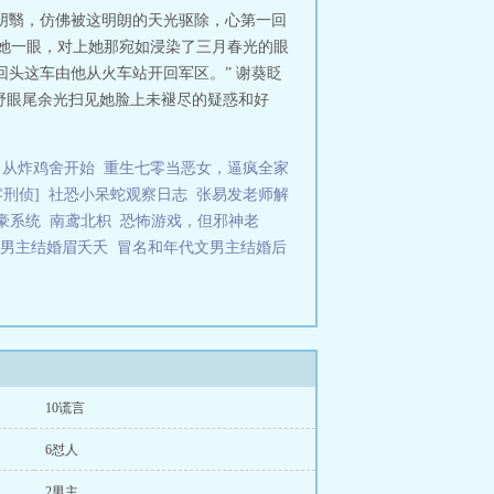
，谁知表姐突然哭着找上门，要谢葵
阴翳，仿佛被这明朗的天光驱除，心第一回
顿时面色惨白，踉跄逃走。谢葵这才
瞟她一眼，对上她那宛如浸染了三月春光的眼
能搬去你房间吗？”谢葵：“……”天
回头这车由他从火车站开回军区。” 谢葵眨
因招架不住长辈催婚，提早跑路。没
原野眼尾余光扫见她脸上未褪尽的疑惑和好
对象的十八岁姑娘。岂料，赶到部队
备再寻出路之际，军区领导灵机一动
十五岁便将升任团长，她没道理不
：从炸鸡舍开始
重生七零当恶女，逼疯全家
气，而是她知道，他们生活在一本小
想，她巴不得他冷情一些！***赵
刑侦]
社恐小呆蛇观察日志
张易发老师解
的短命石头人，于是设计转嫁了对方
豪系统
南鸢北枳
恐怖游戏，但邪神老
己不要去关注，但每每跟丈夫发生口
文男主结婚眉夭夭
冒名和年代文男主结婚后
竟一步步把他媳妇宠成个十指不沾阳
，他都肯给洗！更叫她崩溃的是，邹
被悔恨淹没。 冒名和年代文男主结婚
10谎言
6怼人
2男主