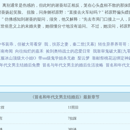
因她一丝哑音连夜赶回来给她端水寻药……终于，谢葵决定坦白真相，主动离婚
。 离别通常是伤感的，但此时的谢葵却正相反，笼在心头盘桓不散的那抹
不等谢葵表态，来接她回家的男主大步现身，冷淡报出表姐在香江的地址，表姐
谢葵扬起笑脸。 扭脸，问身侧祁原野：“直接去火车站吗？” 祁原野偏头
清楚她顶替一事。确定他没追究的意思，谢葵刚松口气，就听男人说：“今晚我
” 仿佛感知到谢葵的疑问，须臾，他又解释：“先去市局门口接上一人，
什么小众语言！@@@预收：《七零之被重生女抢婚后》文案：谢艾假期回乡，
真正世俗意义上的未婚夫妻，她很懂分寸地没有追问。 不过，她没问，祁
外，再睁眼竟然穿到七十年代，一个差点被继兄欺负，如今正逃去部队寻娃娃亲
绿帽———对方月前已结婚，妻子赵秋红原还是他战友的相亲对象。正在谢艾准
被截了胡的倒霉蛋儿。谢艾本不报太多期待，谁料男人高大挺拔，英朗沉稳，二
少爷装乖，但被大哥看穿
我，扶苏之妻，秦二世[天幕]
转生异界养哥哥
冒失失找上她，说男人冷情短命劝她拒绝。谢艾谢绝提醒，仍坚持己见，并非赌
成为颇受书里男主崇敬的一方大佬。至于说冷情……谢艾抚抚酸软的腰肢，忿忿
济南奇闻
向往灿烂的嘉禾
捡到奥特战士的恋爱日常
我靠审鬼破大案[九零
邹千里牺牲信息的当晚重生了，再来一次她绝不要再嫁木讷无趣，全心只有工作
臣服冰山顶级大小姐O
带sss级鬼学姐杀无赦
梨云梦
靠献祭桃花运绑定神
。一个月后，邹千里竟然和丈夫前未婚妻结了婚，还住到了他们隔壁。她告诉自
年代文男主结婚后免费
冒名与年代文男主的婚后生活攻略
冒名和年代
站到墙根下，去窥探隔壁的情况。叫她愈发气闷的是，邹千里那个冷肃的石头，
家务全包、工资全交、天冷不给碰冷水、天热不让进厨房，就连女人的贴身衣物
竟是个误会！见到邹千里好端端站在门口笑看谢艾的那一刻，赵秋红几乎一瞬间
《冒名和年代文男主结婚后》最新章节
拿捏
11照旧
言
7拉踩
锋
3约谈