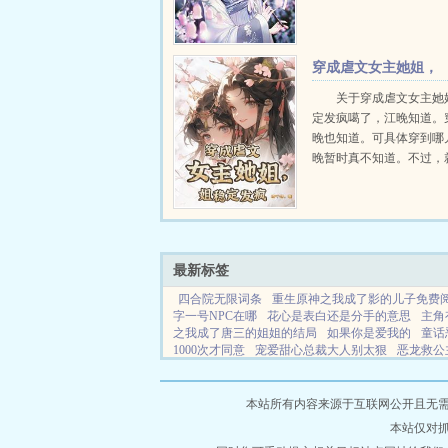
喜欢你全文无弹窗的纯文
读。...
穿成虐文女主她姐，
姐稳定发疯
关于穿成虐文女主她
定发疯噶了，江晚知道。
晚也知道。可具体穿到哪
晚暂时真不知道。不过，
这么个环境来看，这把估
穿好，八成又要被穷这个
拿捏住。打工人虽然苦逼
傻逼，这么个破古代谁爱..
最新标签
四合院无限词条
重生原神之我成了影的儿子免费
字一号NPC在哪
花心是表白还是分手的意思
主角
之我成了唐三的姐姐的结局
如果你是爱我的
童话
1000次才同意
宠爱甜心总裁大人别太狠
恶龙救公
今天开始当家主免费阅读下拉式
殿下快点进来
战神
结
修真omega文
我家有个天使宝宝
天鹅英文swa
兄
万人嫌神探凭亿近人 番外
天鹅说
芦苇荡里的
本站所有内容来源于互联网公开且无需登录
是晴天免费播放电视剧大全
修真男人就是炉鼎全文
本站仅对
最新章节
男人就是顶梁柱的短句
穿越取精的系统