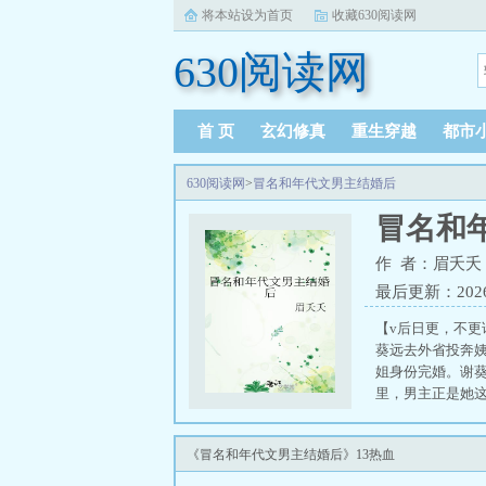
将本站设为首页
收藏630阅读网
630阅读网
首 页
玄幻修真
重生穿越
都市
630阅读网
>
冒名和年代文男主结婚后
冒名和
作 者：眉夭夭
最后更新：2026-0
【v后日更，不更
葵远去外省投奔
姐身份完婚。谢
里，男主正是她
逃婚了。自此男
离婚后也有大笔
《冒名和年代文男主结婚后》13热血
兢兢业业扮演男
月过去了，男主