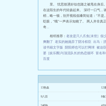
劲，出差在外却
里。 忧思烦懑好似也随之被甩在身后
把身份还给她。
在这陌生的年代轻扬起来。 深吁一口气，
知道，他分明早就
梢，略一顿，别开视线低嗓简短道：“不是。
呐，你到底在说
眨眼，“哦”一声表示知晓了。 两人并非
想到回程遭遇意
奇...
却迎面扣来一顶
便要撮合她和那
相邻推荐：
老攻是只八爪鱼[末世]
假
应。赵秋红却冒
说中，日后男人会
爽翻了
老实的她抛弃了阴冷权臣
出马：
秋红在接到丈夫
读书籍文字版
阴阳师也可以打网球
被迫
颇有前途的战友
婆
[娱乐圈]与顶流队长的热恋循环
冒名和
角，她总忍不住
百度
春水的娇小姐。
千里的所谓牺牲
后
13热血
12
9八百
8食
5威胁
4交