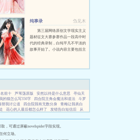
奈，在她痛定思痛，决定戒酒的时
候老天给她的金手指居然是绑定了
个小酒馆？最最最让她感觉穿越有
纯事录
刍见木
毒的是，她来的地方居...
第三届网络原创文学现实主义
题材征文大赛参赛作品一段高中时
代的经典录制，白纯平凡不平淡的
故事开始了。小说内容主要包括主
角白纯从高一到高三的经历，尽量
描摹现实不虚构，不脱离实际。此
书为刍见木早期作品，语言风格轻
松幽默，笑点低者慎入。...
排名前十
芦苇荡原版
安然以待是什么意思
寻仙天
我的猫怎么写350字
四合院主角会魔法和道法
斗罗
猫替我讨公道
四合院我有无数分身
青梅让我表白
处
花心的人最后都怎么样了
发错告白短信后
从
神探凭亿近人未删减
咒回同人文观影体
灵魂互换完
剧在线观看
抢来的新娘分节阅读
成了九叔石坚大师
恶龙竟是公主变的
男人就是男人什么意思
在婚亦
通过屏蔽novelspider字段实现。
整版
重生之文豪莫言免费阅读
从今天开始当城主
任何立场。
是情侣对你做不了什么
私欲第32章
男人就是鼎炉