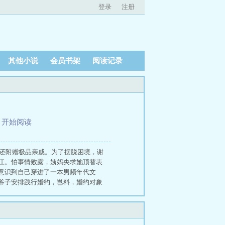
登录
注册
其他小说
会员书架
阅读记录
、
开始阅读
，还附赠极品亲戚。为了摆脱困境，谢
江。怕事情败露，姨妈央求她顶替表
意识到自己穿进了一本男频年代文
爷子安排践行婚约，岂料，婚约对象
树好吃好喝，还可不履行夫妻义务，
就是纯纯的福利了。于是，谢葵一边
谢葵就等男主提离婚。谁知——一个
去了，男主看她的眼神越来越不对