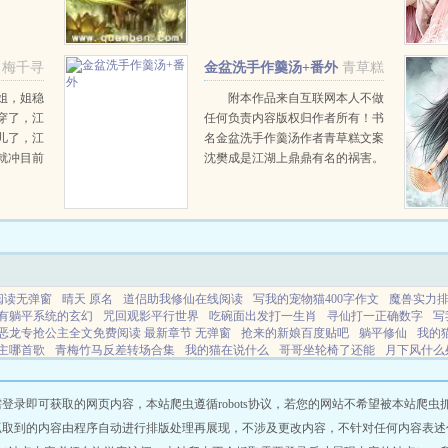
字在线阅
人仙地仙天仙等有毁天灭地的不世
高手纷纷卷入。宇宙战争过于使用
高科技军事武器和修...
梅千寻
金盆洗手作羹汤+番外
青草糕
姐，姐稳
附本作品来自互联网本人不做
穿了，江
任何负责内容版权归作者所有！书
儿了，江
名金盆洗手作羹汤作者青草糕文案
就冲目前
沈樊成是江湖上鼎鼎有名的祸害。
摸着是没
突然有一天他宣布退隐了。江湖快
狗东西给
报编辑部全体成员深夜爬墙，企图
可不是个
挖出背后的...
.
阅读无弹窗
晴天 原名
道侣助我修仙在线阅读
写我的宠物猫400字作文
魔兽实力
有躺平系统的玄幻
咒回观影平行世界
吃碗面出发打一生肖
寻仙打一正确数字
写
恶龙专抢公主全文免费阅读 最新章节 无弹窗
抢来的新娘百度贴吧
躺平修仙
我的
主哪首歌
青梅竹马反差转场合集
我的猫在说什么
哥哥坐轮椅了还能
月下风什么
lofter
武当挂机 陆地神仙
青梅竹马反差日常最新章节更新
易次元吞噬
万人嫌
n
发短信表白
道侣助我修仙无删减txt
小妖精又苏又撩的作者
我有一把杀猪刀短
春情
取精在线阅读
取精系统Gay文
江湖往事青岛聂磊
青梅竹马剧情反转片段
即可获取的网页内容，本站爬虫遵循robots协议，若您的网站不希望被本站爬虫抓取，可
四合院魔功全集
末世开局召唤华夏女将林渊
动物成精后干嘛去了
芦苇荡片段完
抓取到的内容由程序自动进行排版处理再展现，不涉及更改内容，不针对任何内容表述
一夜成殇打一字正确答案
寄信人空缺的结尾什么意思
花心还要花多久
我们又不