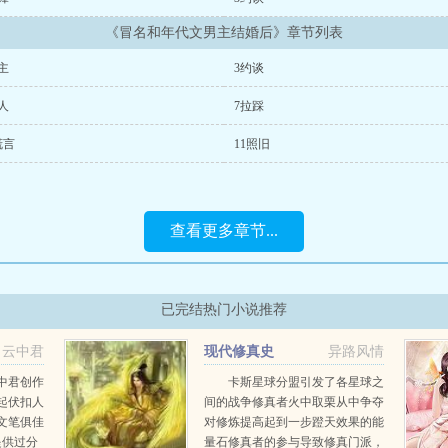
《冒名和年代文男主结婚后》章节列表
主
3约谈
人
7拉踩
谎言
11照旧
查看更多章节...
已完结热门小说推荐
云中君
现代修真史
异路风情
中君创作
卡斯星球分盟引发了各星球之
起伏扣人
间的战争修真者火中取栗从中争夺
文笔俱佳
对修炼提高起到一步蹬天效果的能
提供过分
量石修真者的参与导致修真门派，