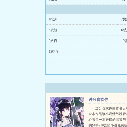
1投奔
2男
5威胁
6怼
9八百
10
13热血
过分喜欢你
过分喜欢你由作者云
全本作品该小说情节跌宕
心弦是一本难得的情节与
的好书919言情小说免费