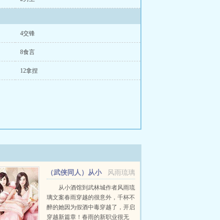
4交锋
8食言
12拿捏
（武侠同人）从小
风雨琉璃
酒馆到武林城+番外
从小酒馆到武林城作者风雨琉
璃文案春雨穿越的很意外，千杯不
醉的她因为假酒中毒穿越了，开启
穿越新篇章！春雨的新职业很无