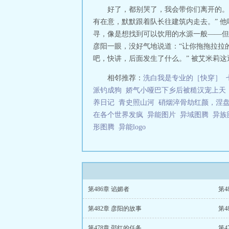
好了，都别哭了，我会带你们离开的。
有在意，默默跟着队长往建筑内走去。” 
寻，像是想找到可以饮用的水源一般——但
彦阳一眼，没好气地说道：“让你拖拖拉拉
吧，快讲，后面发生了什么。” 被艾米莉这
相邻推荐：
洗白我是专业的［快穿］
派钓成狗
娇气小哑巴下乡后被糙汉宠上天
养日记
青史照山河
硝烟淬骨劫红颜，涅
在各个世界发疯
异能图片
异域图腾
异族
形图腾
异能logo
第486章 谄媚者
第4
第482章 彦阳的故事
第4
第478章 邵红的任务
第4