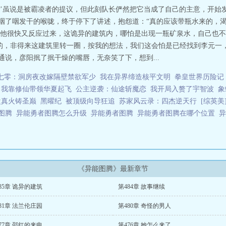
’虽说是被霸凌者的提议，但此刻队长俨然把它当成了自己的主意，开始
他咽了咽发干的喉咙，终于停下了讲述，抱怨道：“真的应该带瓶水来的，渴
他很快又反应过来，这诡异的建筑内，哪怕是出现一瓶矿泉水，自己也不
的，非得来这建筑里转一圈，按我的想法，我们这会怕是已经找到李元一
通说，彦阳抿了抿干燥的嘴唇，无奈笑了下，想到...
七零：洞房夜改嫁隔壁禁欲军少
我在异界缔造核平文明
拳皇世界历险记
我靠修仙带领华夏起飞
公主逆袭：仙途斩魔恋
我开局入赘了宇智波
象
盘真火铸圣巅
黑曜纪
被顶级向导狂追
苏家风云录：四杰逆天行
[综英
图腾
异能勇者图腾怎么升级
异能勇者图腾
异能勇者图腾在哪个位置
《异能图腾》最新章节
85章 诡异的建筑
第484章 故事继续
81章 法兰伦庄园
第480章 奇怪的男人
77章 邵红的来电
第476章 她怎么来了