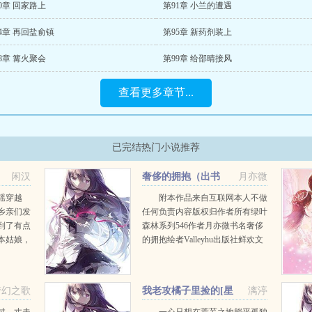
0章 回家路上
第91章 小兰的遭遇
4章 再回盐俞镇
第95章 新药剂装上
8章 篝火聚会
第99章 给邵晴接风
查看更多章节...
已完结热门小说推荐
闲汉
奢侈的拥抱（出书
月亦微
版）+番外
瑶穿越
附本作品来自互联网本人不做
乡亲们发
任何负责内容版权归作者所有绿叶
到了有点
森林系列546作者月亦微书名奢侈
本姑娘，
的拥抱绘者Valleyhu出版社鲜欢文
，某人发
化出版日期20100706封底文案一条
是紧紧地
人命在他们之间划下了一道鸿沟，
清瑶。娘
陆锦随的...
梦幻之歌
我老攻橘子里捡的[星
漓渟
际]+番外