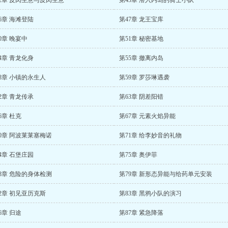
2章 皮肉生意与皮肉生意
第43章 潜入内岛的骑士小队
6章 海滩登陆
第47章 龙王宝库
0章 晚宴中
第51章 秘密基地
4章 青龙化身
第55章 撤离内岛
8章 小镇的永生人
第59章 罗莎琳遇袭
2章 青龙传承
第63章 阴差阳错
6章 杜克
第67章 元素火焰异能
0章 阿波莱莱塞梅诺
第71章 给李妙音的礼物
4章 石堡庄园
第75章 奥伊菲
8章 危险的身体检测
第79章 新形态异能与给药单元安装
2章 初见亚历克斯
第83章 黑鸦小队的演习
6章 归途
第87章 紧急降落