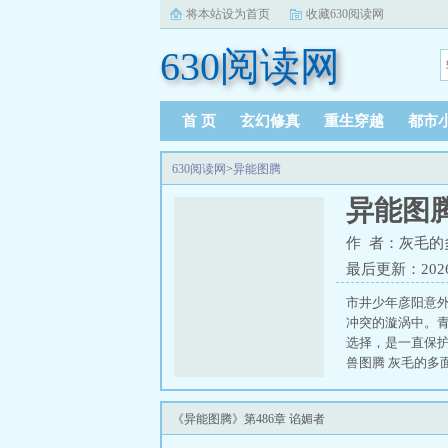
将本站设为首页
收藏630阅读网
630阅读网
首 页
玄幻修真
重生穿越
都市
630阅读网
>
异能图腾
异能图
作 者：灰毛的
最后更新：2026-0
市井少年彦阳意
冲突的漩涡中。
选择，是一直保护
兽图腾 灰毛的多
《异能图腾》第486章 谄媚者