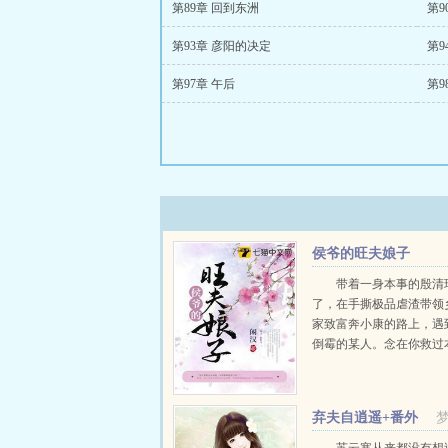
第89章 回到东洲
第9
第93章 彦阳的决定
第9
第97章 午后
第9
侯爷的旺夫娘子
带着一身本事的殷清
了，在手撕极品虐渣带领
家致富奔小康的路上，遇
倒霉的某人。念在你救过
本姑娘就帮你一把。然后
现自己的运气好到爆，于
贴上来，不要脸的缠着殷
弃夫自逍遥+番外
子，你旺夫。...