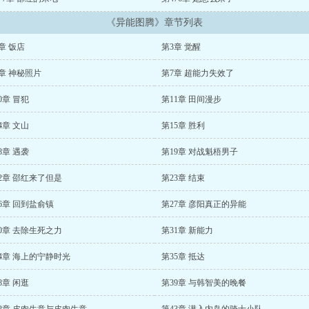
《异能图腾》章节列表
章 饭店
第3章 觉醒
章 神秘照片
第7章 超能力失效了
0章 冒犯
第11章 田间漫步
4章 文山
第15章 胜利
8章 遇袭
第19章 对战魁梧男子
2章 邵红来了但是
第23章 结束
6章 回到盐俞镇
第27章 彦阳真正的异能
0章 去除生死之力
第31章 新能力
4章 海上的宁静时光
第35章 抵达
8章 闲逛
第39章 与韩智美的晚餐