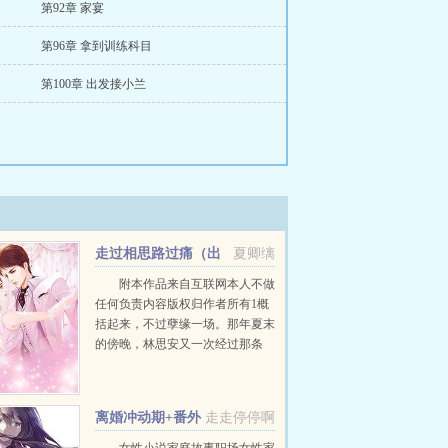
第92章 家宴
第96章 拿到训练科目
第100章 出发接小兰
走过相思路过痛（出
夏卿缡
书版）+番外
附本作品来自互联网本人不做
任何负责内容版权归作者所有1概
括起来，不过孽缘一场。那年夏末
的傍晚，林思安又一次经过那条
街。如同所有失恋后怏怏不快的女
人一样，心死了，爱情却还活着，
一遍遍回顾孽缘的案犯现场，压抑
离婚冲动期+番外
走走停停啊
着左胸伴随心跳的抽...