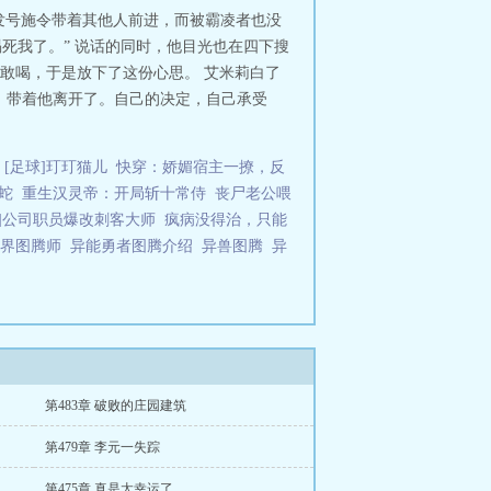
发号施令带着其他人前进，而被霸凌者也没
死我了。” 说话的同时，他目光也在四下搜
敢喝，于是放下了这份心思。 艾米莉白了
，带着他离开了。自己的决定，自己承受
[足球]玎玎猫儿
快穿：娇媚宿主一撩，反
蛇
重生汉灵帝：开局斩十常侍
丧尸老公喂
美]公司职员爆改刺客大师
疯病没得治，只能
异界图腾师
异能勇者图腾介绍
异兽图腾
异
第483章 破败的庄园建筑
第479章 李元一失踪
第475章 真是太幸运了