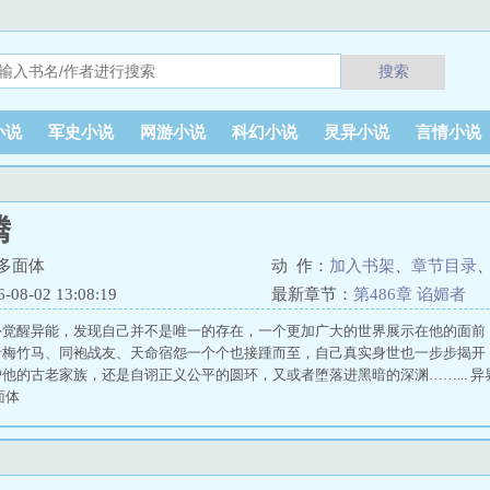
搜索
小说
军史小说
网游小说
科幻小说
灵异小说
言情小说
腾
多面体
动 作：
加入书架
、
章节目录
8-02 13:08:19
最新章节：
第486章 谄媚者
外觉醒异能，发现自己并不是唯一的存在，一个更加广大的世界展示在他的面前
青梅竹马、同袍战友、天命宿怨一个个也接踵而至，自己真实身世也一步步揭开
他的古老家族，还是自诩正义公平的圆环，又或者堕落进黑暗的深渊……... 异界
面体