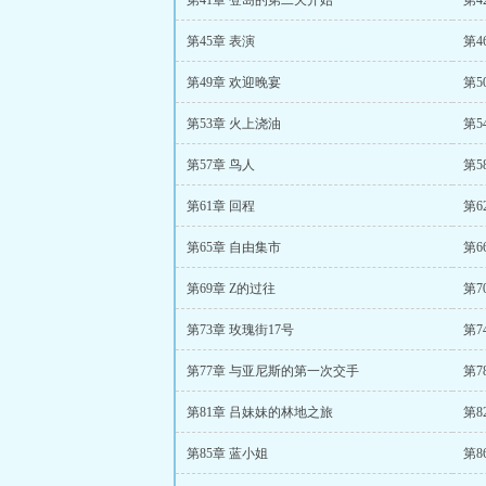
第41章 登岛的第二天开始
第4
第45章 表演
第4
第49章 欢迎晚宴
第5
第53章 火上浇油
第5
第57章 鸟人
第5
第61章 回程
第6
第65章 自由集市
第6
第69章 Z的过往
第7
第73章 玫瑰街17号
第7
第77章 与亚尼斯的第一次交手
第7
第81章 吕妹妹的林地之旅
第8
第85章 蓝小姐
第8