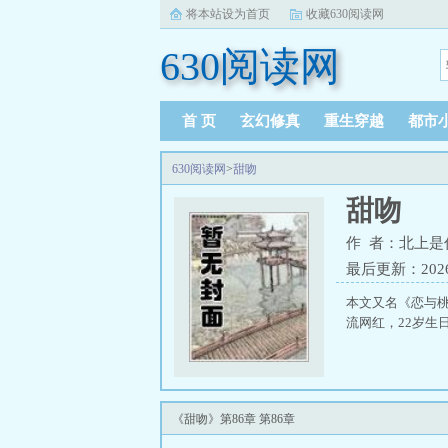
将本站设为首页
收藏630阅读网
630阅读网
首 页
玄幻修真
重生穿越
都市
630阅读网
>
甜吻
甜吻
作 者：北上是
最后更新：2026-0
本文又名《恋与
流网红，22岁生
《甜吻》第86章 第86章