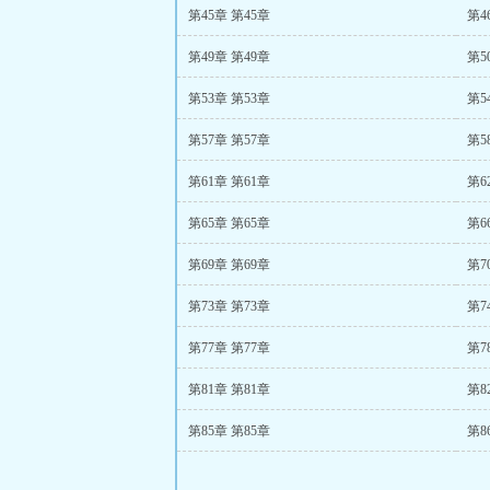
第45章 第45章
第4
第49章 第49章
第5
第53章 第53章
第5
第57章 第57章
第5
第61章 第61章
第6
第65章 第65章
第6
第69章 第69章
第7
第73章 第73章
第7
第77章 第77章
第7
第81章 第81章
第8
第85章 第85章
第8