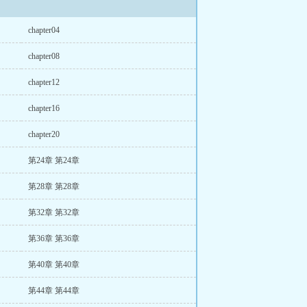
chapter04
chapter08
chapter12
chapter16
chapter20
第24章 第24章
第28章 第28章
第32章 第32章
第36章 第36章
第40章 第40章
第44章 第44章