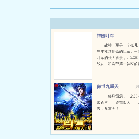
神医叶军
战神叶军是一个孤儿
当年救过他命的江家。当
叶军的强大背景，叶军本
战功，和兵部第一神医的
时，震惊了...
傲世九重天
一笑风雷震，一怒沧
破苍穹，一剑舞长天！一
傲世九重天！...