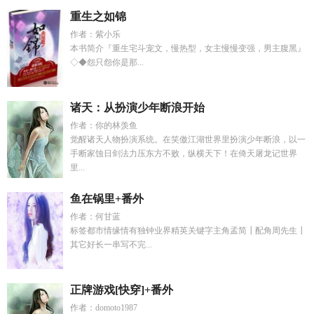
重生之如锦
作者：紫小乐
本书简介『重生宅斗宠文，慢热型，女主慢慢变强，男主腹黑』
◇◆怨只怨你是那...
诸天：从扮演少年断浪开始
作者：你的林羡鱼
觉醒诸天人物扮演系统。在笑傲江湖世界里扮演少年断浪，以一
手断家蚀日剑法力压东方不败，纵横天下！在倚天屠龙记世界
里...
鱼在锅里+番外
作者：何甘蓝
标签都市情缘情有独钟业界精英关键字主角孟简┃配角周先生┃
其它好长一串写不完...
正牌游戏[快穿]+番外
作者：domoto1987