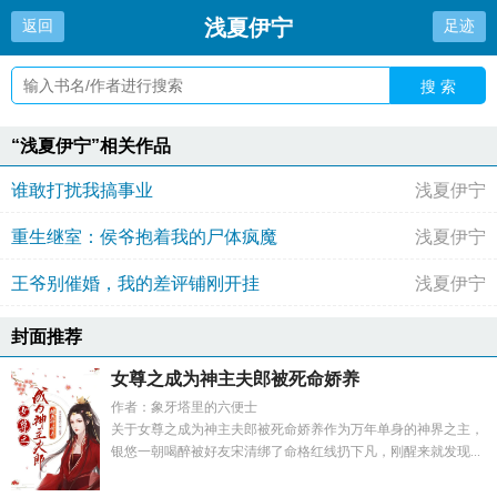
浅夏伊宁
返回
足迹
搜 索
“浅夏伊宁”相关作品
谁敢打扰我搞事业
浅夏伊宁
重生继室：侯爷抱着我的尸体疯魔
浅夏伊宁
王爷别催婚，我的差评铺刚开挂
浅夏伊宁
封面推荐
女尊之成为神主夫郎被死命娇养
作者：象牙塔里的六便士
关于女尊之成为神主夫郎被死命娇养作为万年单身的神界之主，
银悠一朝喝醉被好友宋清绑了命格红线扔下凡，刚醒来就发现...