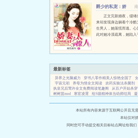
爵少的私宠：娇
妻，太撩人
正文完新婚夜，缱绻
来却发现身边躺着个冷酷
生男人，她落慌而逃。心
此对她冷漠疏离，她陷入
的境地。原本以为，她不
个毁她清白的男人有所交
是，他却一步步紧逼，将
角，附在她耳边，低声昵喃.
最新标签
异界之光脑威力
穿书八零作精美人惊艳全国了
宇宙元初
养母为情全文阅读
农药实验法杀菌剂
执皇兄后莺许全文免费阅读笔趣阁
从百户开始杀穿
树树苗mod
寒宦凌霄
给S级精神体当幼师结局
凝
里人
蝴蝶1v1重生校园作者秋围
神级无敌妖孽
末元初
妙佳人
假千金重生复仇剧情
威龙系列魔
救赎可怜反派大佬
南宋被元军攻破后的历史结局
本站所有内容来源于互联网公开且无需登录
道
女主堕落成魔大全
凝神术有什么用
恶魔果实
本站仅对
费阅读全文
道友你这人皇幡怎么冒黑烟啊百科
那
海帕杰顿
同时您可手动提交相关目标站点网址给我们
血色残暮
豪门真少爷疯逆徒他穷追不舍
游官网
寒凌霜霆
一胎俩宝爹地追妻请排队资源
开挂
豪门真少爷疯批逆徒TXT百度
巜特利迦奥特