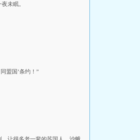
一夜未眠。
同盟国’条约！”
刺，让很多老一辈的苏国人、沙蛾