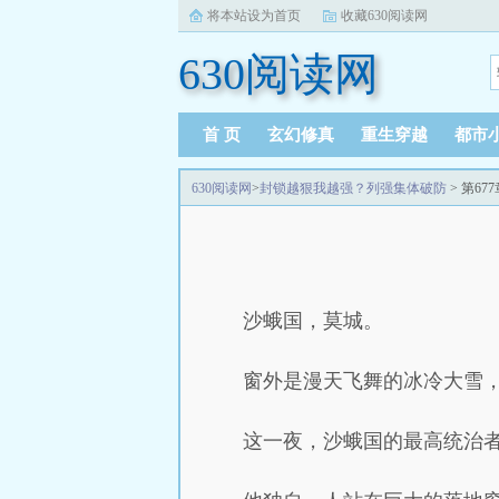
将本站设为首页
收藏630阅读网
630阅读网
首 页
玄幻修真
重生穿越
都市
630阅读网
>
封锁越狠我越强？列强集体破防
> 第6
沙蛾国，莫城。
窗外是漫天飞舞的冰冷大雪
这一夜，沙蛾国的最高统治