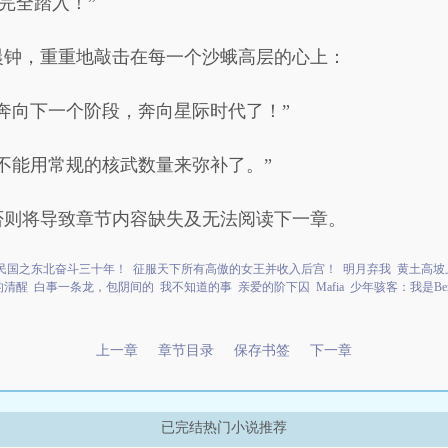
完全踏入！”
晨钟，重重地敲击在每一个沙蛾高层的心上：
奔向下一个阶段，奔向星际时代了！”
不能用常规的核武数量来弥补了。”
否则将导致章节内容缺失及无法阅读下一章。
民国之东北奋斗三十年！
征服天下所有高傲的女王并收入后宫！
明月弃我
黄土高坡
的清醒
白事一条龙，包阴间的
我不知道的事
亲爱的阶下囚
Mafia
少年骇客：我是Ben
上一章
章节目录
保存书签
下一章
已完结热门小说推荐