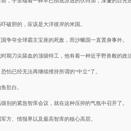
窗前，手里端着一杯早已彻底凉透的伏特加，深邃的目光
播吓破胆的，应该是大洋彼岸的米国。
夏国争夺全球霸主宝座的死敌，而沙蛾国一直置身事外。
战时期刀尖舔血的顶级特工，他有着一种近乎野兽般的政
恐怕已经无法再继续维持所谓的“中立”了。
的鱼肚白。
高级别的紧急智库会议，就在这种压抑的气氛中召开了。
国军方、情报界以及最高智库的核心高层。