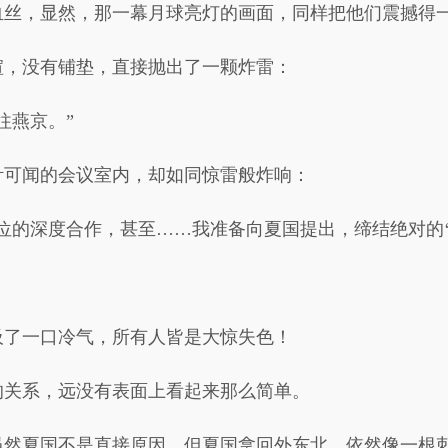
血丝，显然，那一幕月球亮灯的画面，同样把他们震撼得
暄，没有铺垫，直接抛出了一颗炸雷：
往燕京。”
针可闻的会议室内，却如同惊雷般炸响：
位的深度合作，甚至……我准备向夏国提出，缔结绝对的‘
吸了一口冷气，所有人皆是大惊失色！
的关系，远没有表面上看起来那么简单。
虽然夏国不是直接原因，但夏国拿回外东北，依然像一根