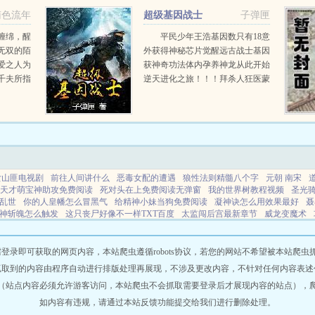
南色流年
超级基因战士
子弹匣
缠绵，醒
平民少年王浩基因数只有18意
无双的陌
外获得神秘芯片觉醒远古战士基因
爱之人为
获神奇功法体内孕养神龙从此开始
千夫所指
逆天进化之旅！！！拜杀人狂医蒙
会再和那
多为师和无极剑圣切磋武技！与冷
集，但
艳女警玩暧昧和孤傲琴女秀演技级
她抵入墙
基因战士还不错的话请不要忘记向
..
您...
女山匪电视剧
前往人间讲什么
恶毒女配的遭遇
狼性法则精髓八个字
元朝 南宋
天才萌宝神助攻免费阅读
死对头在上免费阅读无弹窗
我的世界树教程视频
圣光骑
乱世
你的人皇幡怎么冒黑气
给精神小妹当狗免费阅读
凝神诀怎么用效果最好
聂
神斩魄怎么触发
这只丧尸好像不一样TXT百度
太监闯后宫最新章节
威龙变魔术
你眼光好是什么意思
圣光骑士在线阅读
直播打赏模拟器
血色时休
古代熊猫数量
方
蛊中玉
一秒心动MV
给s级精神体们当保育员
试炼农场
全是美男的游戏
特利
异星旅人怎么玩
一秒心动一秒光是什么歌
快穿冷淡美人系统
柔情无删减
草包
即可获取的网页内容，本站爬虫遵循robots协议，若您的网站不希望被本站爬虫抓取，可
降临地球的
我是王者全文免费阅读
修仙从吃软饭开始视频
妖师府
异界之光脑威
抓取到的内容由程序自动进行排版处理再展现，不涉及更改内容，不针对任何内容表述
树又离家出走了TXT网
死对头在上by全文免费阅读
熊猫古代吃什么
奥特曼什么叫
（站点内容必须允许游客访问，本站爬虫不会抓取需要登录后才展现内容的站点），
捉蛊记的最新更新时间
爱妃盒子APP
神医弃女男主是谁
情若能自控 要心有何用
给S级精神体们当幼师后逆天邪神网
都市巧佳人
给s级精神体当导师
土地爷最旺的
如内容有违规，请通过本站反馈功能提交给我们进行删除处理。
曼
蝴蝶seda的所有
我在地狱游戏里当卧底by嗷呜哇
纵横三国爱拍原创
向鬼许愿