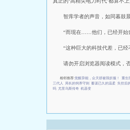
真正的‘高精尖电力时代’都算不上
智库学者的声音，如同暮鼓
“而现在……他们，已经开始
“这种巨大的科技代差，已经
请勿开启浏览器阅读模式，
相邻推荐:
觉醒异能，众天骄被我折服！
重生
三代人
局长的饲养守则
蓄谋已久的温柔
失控后
吗
尤里乌斯传奇
机器变