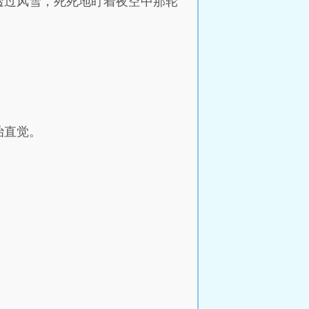
透过风雪，死死地盯着夜空中那轮
治直觉。