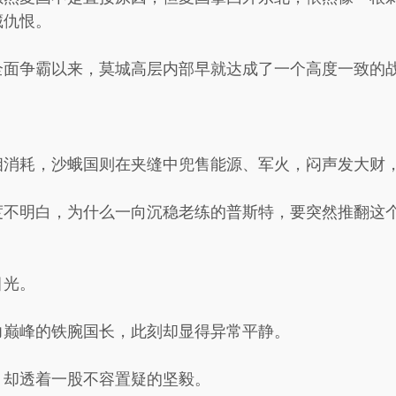
藏仇恨。
面争霸以来，莫城高层内部早就达成了一个高度一致的战略
相消耗，沙蛾国则在夹缝中兜售能源、军火，闷声发大财
度不明白，为什么一向沉稳老练的普斯特，要突然推翻这
目光。
力巅峰的铁腕国长，此刻却显得异常平静。
，却透着一股不容置疑的坚毅。