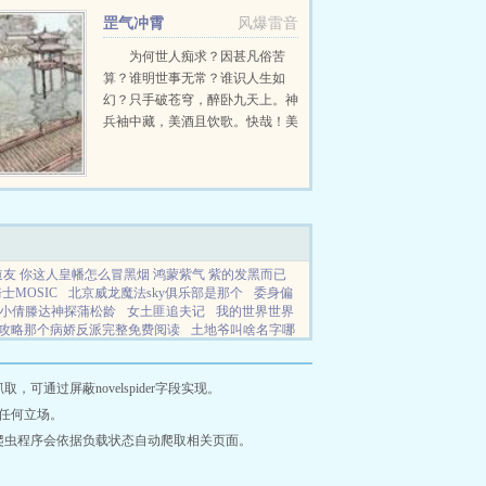
罡气冲霄
风爆雷音
为何世人痴求？因甚凡俗苦
算？谁明世事无常？谁识人生如
幻？只手破苍穹，醉卧九天上。神
兵袖中藏，美酒且饮歌。快哉！美
哉！恨哉！且行且歌，一把利刃，
划破长空，斩尽红尘逍遥！
38718100一群...
道友 你这人皇幡怎么冒黑烟 鸿蒙紫气 紫的发黑而已
士MOSIC
北京威龙魔法sky俱乐部是那个
委身偏
小倩滕达神探蒲松龄
女土匪追夫记
我的世界世界
攻略那个病娇反派完整免费阅读
土地爷叫啥名字哪
多吗
恶毒女配成了修仙界顶流
六界仙帝游戏
南宋
迦奥特曼rigger
佞臣攻是谁
异星旅人任务平台
小妾锦鲤完整版免费阅读
修仙从吃软饭开始绝对王
通过屏蔽novelspider字段实现。
龙免费阅读
你的眼光怎么样怎么回复
将婚未婚免
任何立场。
海帕杰顿变成了光笔趣阁
奥特曼中最强的反派传奇
爬虫程序会依据负载状态自动爬取相关页面。
 心若能自控
恶毒女配修仙修罗场
起凡群雄逐鹿手
三个生肖
重生2014锦书难寄完整版
我有帝族背景
百度百科
异世界兽夫漫画
都市少帅楚留香楚天